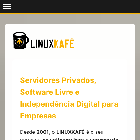
Skip
to
content
Servidores Privados,
Software Livre e
Independência Digital para
Empresas
Desde
2001
, o
LINUXKAFÉ
é o seu
parceiro em
software livre
e
serviços de