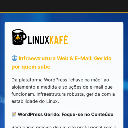
Skip
to
content
Infraestrutura Web & E-Mail: Gerido
por quem sabe
Da plataforma WordPress “chave na mão” ao
alojamento à medida e soluções de e-mail que
funcionam. Infraestrutura robusta, gerida com a
estabilidade do Linux.
WordPress Gerido: Foque-se no Conteúdo
Para quem precisa de um site profissional sem a