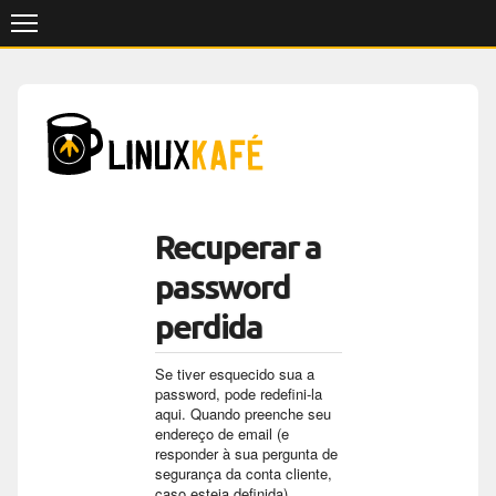
Skip
to
content
Recuperar a
password
perdida
Se tiver esquecido sua a
password, pode redefini-la
aqui. Quando preenche seu
endereço de email (e
responder à sua pergunta de
segurança da conta cliente,
caso esteja definida),